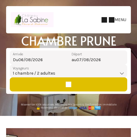
MENU
CHAMBRE PRUNE
Arrivée
Départ
Du
au
Voyageurs
1
chambre /
2
adultes
Réservation 100% sécurisée, Meilleurs Prix Garantis, Confirmation Immédiate
Paiement sécurisé par