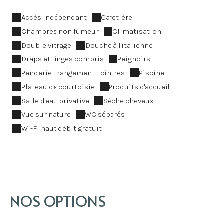
Accès indépendant
Cafetière
Chambres non fumeur
Climatisation
Double vitrage
Douche à l'italienne
Draps et linges compris
Peignoirs
Penderie - rangement - cintres
Piscine
Plateau de courtoisie
Produits d'accueil
Salle d'eau privative
Sèche cheveux
Vue sur nature
WC séparés
Wi-Fi haut débit gratuit
NOS OPTIONS