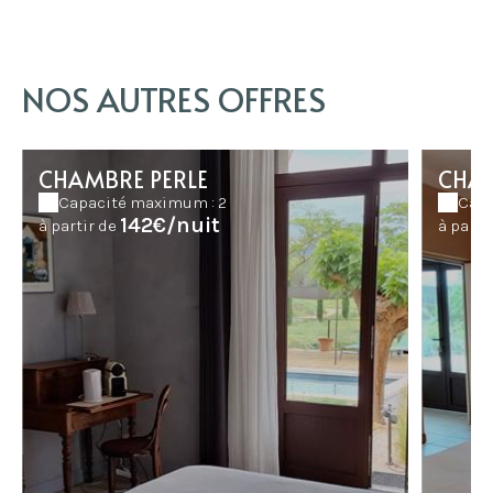
NOS AUTRES OFFRES
CHAMBRE PERLE
CHAM
Capacité maximum : 2
Capa
142€/nuit
à partir de
à parti