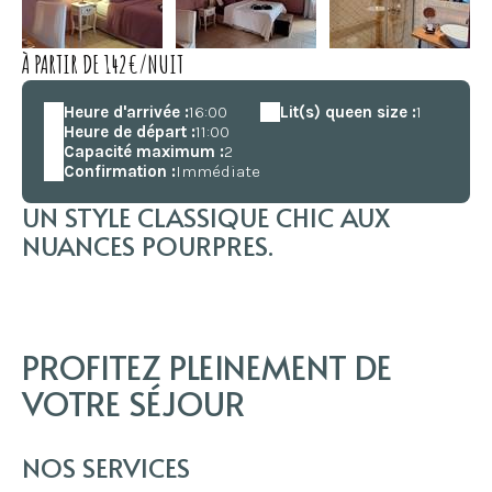
À PARTIR DE 142€/NUIT
Heure d'arrivée :
16:00
Lit(s) queen size :
1
Heure de départ :
11:00
Capacité maximum :
2
Confirmation :
Immédiate
UN STYLE CLASSIQUE CHIC AUX
NUANCES POURPRES.
PROFITEZ PLEINEMENT DE
VOTRE SÉJOUR
NOS SERVICES