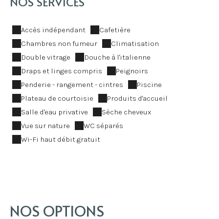
NOS SERVICES
Accès indépendant
Cafetière
Chambres non fumeur
Climatisation
Double vitrage
Douche à l'italienne
Draps et linges compris
Peignoirs
Penderie - rangement - cintres
Piscine
Plateau de courtoisie
Produits d'accueil
Salle d'eau privative
Sèche cheveux
Vue sur nature
WC séparés
Wi-Fi haut débit gratuit
NOS OPTIONS