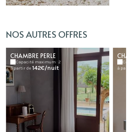
NOS AUTRES OFFRES
CHAMBRE PERLE
CHA
Capacité maximum : 2
Capa
142€/nuit
à partir de
à parti