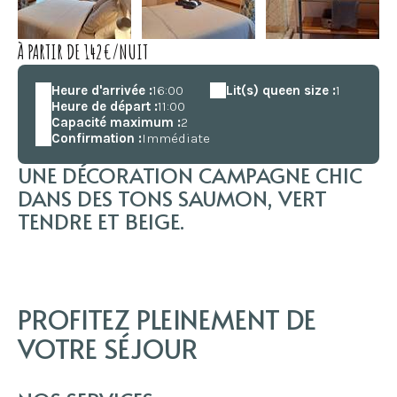
À PARTIR DE 142€/NUIT
Heure d'arrivée :
16:00
Lit(s) queen size :
1
Heure de départ :
11:00
Capacité maximum :
2
Confirmation :
Immédiate
UNE DÉCORATION CAMPAGNE CHIC
DANS DES TONS SAUMON, VERT
TENDRE ET BEIGE.
PROFITEZ PLEINEMENT DE
VOTRE SÉJOUR