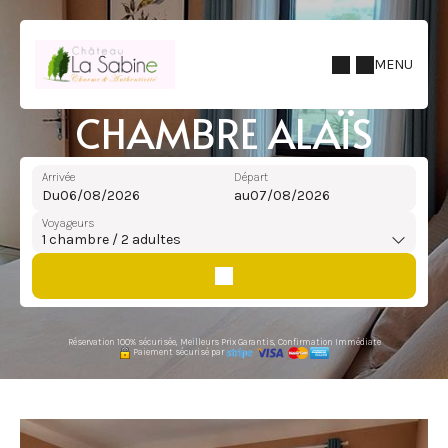
MENU
CHAMBRE ALAÏS
Arrivée
Départ
Du
au
Voyageurs
1
chambre /
2
adultes
Réservation 100% sécurisée, Meilleurs Prix Garantis, Confirmation Immédiate
Paiement sécurisé par