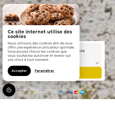
Ce site internet utilise des
cookies
Nous utilisons des cookies afin de vous
Arrivée
Départ
offrir une expérience utilisateur optimale.
Du
au
Vous pouvez choisir les cookies que
vous souhaitez autoriser et revenir sur
Voyageurs
vos choix à tout moment.
1
chambre /
2
adultes
Accepter
Paramétrer
Réservation 100% sécurisée, Meilleurs Prix Garantis, Confirmation Immédiate
Paiement sécurisé par
CHÂTEAU LA SABINE