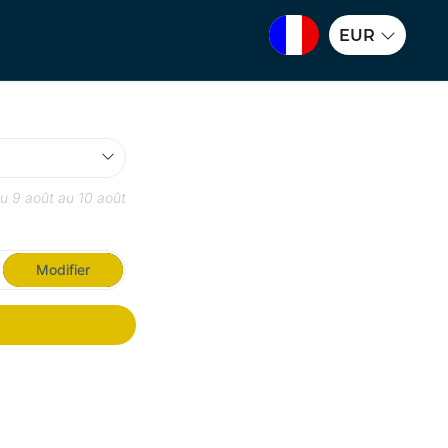
EUR
du
9 août
au
10 août
Modifier